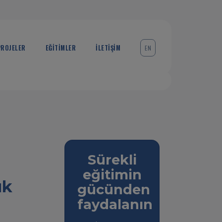
PROJELER
EĞİTİMLER
İLETİŞİM
EN
Sürekli
eğitimin
ık
gücünden
faydalanın