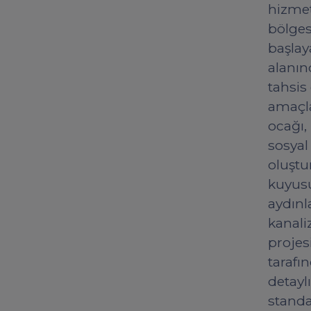
hizmet
bölges
başlay
alanın
tahsis
amaçla
ocağı,
sosyal
oluştu
kuyusu
aydınla
kanali
projes
tarafı
detayl
standa