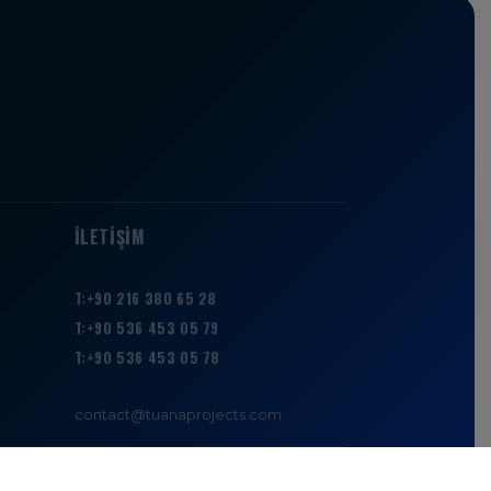
R
İLETIŞIM
T:+90 216 380 65 28
T:+90 536 453 05 79
T:+90 536 453 05 78
contact@tuanaprojects.com
Gizlilik Bildirimi
Çerez Politikası
stanbul, Türkiye