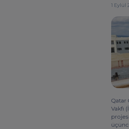
1 Eylül
Qatar 
Vakfı (
projes
üçüncü