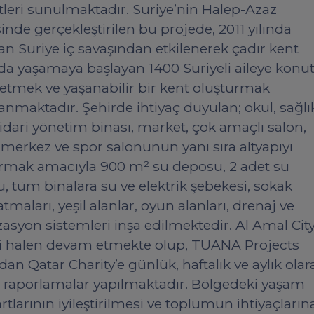
leri sunulmaktadır. Suriye’nin Halep-Azaz
inde gerçekleştirilen bu projede, 2011 yılında
an Suriye iç savaşından etkilenerek çadır kent
da yaşamaya başlayan 1400 Suriyeli aileye konu
 etmek ve yaşanabilir bir kent oluşturmak
nmaktadır. Şehirde ihtiyaç duyulan; okul, sağlı
 idari yönetim binası, market, çok amaçlı salon,
 merkez ve spor salonunun yanı sıra altyapıyı
rmak amacıyla 900 m² su deposu, 2 adet su
, tüm binalara su ve elektrik şebekesi, sokak
tmaları, yeşil alanlar, oyun alanları, drenaj ve
zasyon sistemleri inşa edilmektedir. Al Amal Cit
i halen devam etmekte olup, TUANA Projects
ndan Qatar Charity’e günlük, haftalık ve aylık olar
ı raporlamalar yapılmaktadır. Bölgedeki yaşam
rtlarının iyileştirilmesi ve toplumun ihtiyaçların