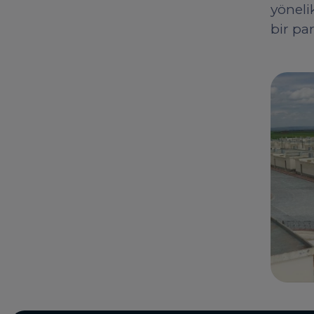
yöneli
bir p