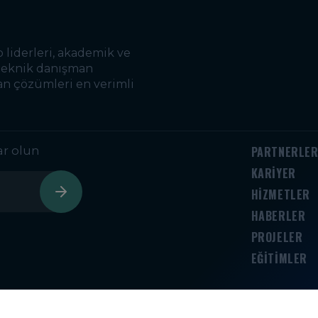
 liderleri, akademik ve
 teknik danışman
an çözümleri en verimli
ar olun
PARTNERLE
KARİYER
HİZMETLER
HABERLER
PROJELER
EĞİTİMLER
lesi, Bağdat Caddesi, No: 448 Uras Apt. Kat: 2, Daire: 4 Kadıköy, İ