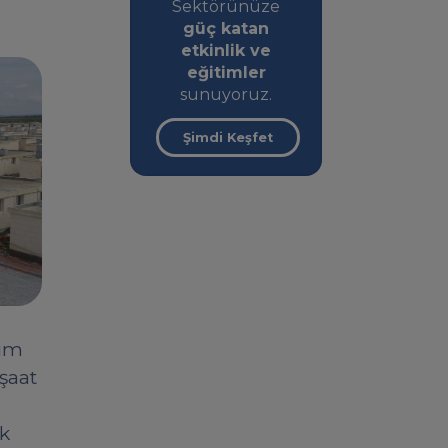
Sektörünüze
güç katan
etkinlik ve
eğitimler
sunuyoruz.
Şimdi Keşfet
dım
nşaat
ık