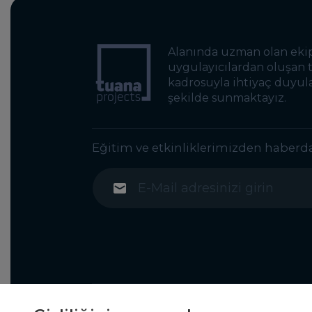
Alanında uzman olan ekip
uygulayıcılardan oluşan
kadrosuyla ihtiyaç duyul
şekilde sunmaktayız.
Eğitim ve etkinliklerimizden haberd
© tuanaprojects.com 2026
Bostancı Mahal