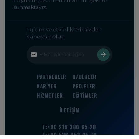
duyulan çözümleri en verimli şekilde
sunmaktayız.
Eğitim ve etkinliklerimizden
haberdar olun
PARTNERLER
HABERLER
KARİYER
PROJELER
HİZMETLER
EĞİTİMLER
İLETIŞIM
T:+90 216 380 65 28
T:+90 536 453 05 79